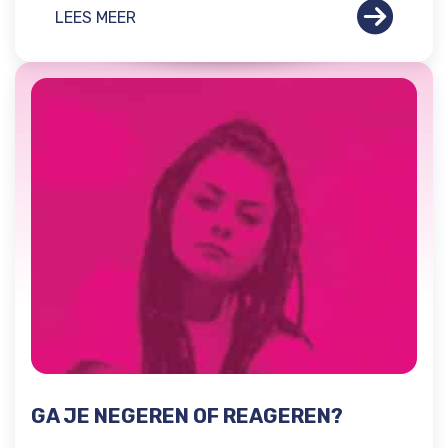
LEES MEER
GA JE NEGEREN OF REAGEREN?