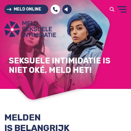
Skip
MELD ONLINE
to
the
content
SEKSUELE INTIMIDATIE IS
NIET OKÉ, MELD HET!
MELDEN
IS BELANGRIJK